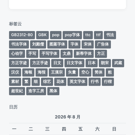
布
布
日
于
期
标签云
GB2312-80
GBK
pop
pop字体
ttc
ttf
书法
书法字体
刘殿儒
图案字体
字体
宋体
广告体
心动字
手写
手写字体
文鼎
新蒂字体
方正
方正字迹
方正手迹
日文
日文字体
日本
朗宋
武蔵
汉仪
海報
海报
王漢宗
矢量
空心
简体
粗
素材
繁
细
综艺
花体
英文字体
行书
行楷
超世紀
造字工房
黑体
日历
2026 年 8 月
一
二
三
四
五
六
日