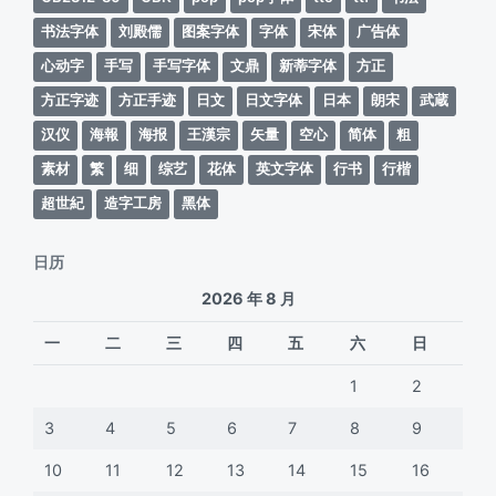
书法字体
刘殿儒
图案字体
字体
宋体
广告体
心动字
手写
手写字体
文鼎
新蒂字体
方正
方正字迹
方正手迹
日文
日文字体
日本
朗宋
武蔵
汉仪
海報
海报
王漢宗
矢量
空心
简体
粗
素材
繁
细
综艺
花体
英文字体
行书
行楷
超世紀
造字工房
黑体
日历
2026 年 8 月
一
二
三
四
五
六
日
1
2
3
4
5
6
7
8
9
10
11
12
13
14
15
16