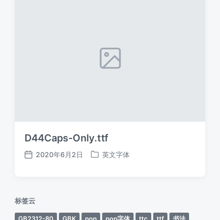
D44Caps-Only.ttf
2020年6月2日
英文字体
发
发
布
布
日
于
期
标签云
GB2312-80
GBK
pop
pop字体
ttc
ttf
书法