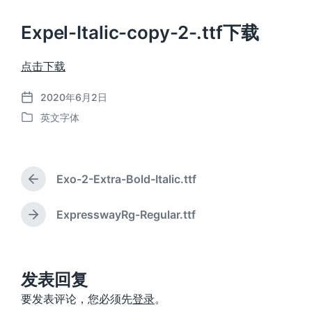
Expel-Italic-copy-2-.ttf下载
点击下载
2020年6月2日
发
英文字体
布
发
日
布
期
于
Exo-2-Extra-Bold-Italic.ttf
上
篇
文
ExpresswayRg-Regular.ttf
下
章
篇
：
文
章
：
发表回复
要发表评论，您必须先
登录
。