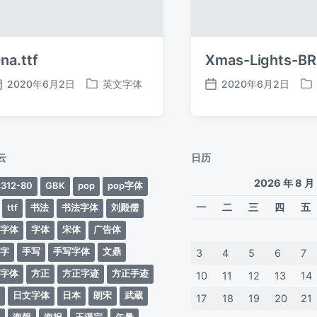
na.ttf
Xmas-Lights-BR
2020年6月2日
英文字体
2020年6月2日
发
发
发
发
布
布
布
布
日
于
日
于
期
期
云
日历
2026 年 8 月
312-80
GBK
pop
pop字体
一
二
三
四
五
ttf
书法
书法字体
刘殿儒
案字体
字体
宋体
广告体
动字
手写
手写字体
文鼎
3
4
5
6
7
蒂字体
方正
方正字迹
方正手迹
10
11
12
13
14
文
日文字体
日本
朗宋
武蔵
17
18
19
20
21