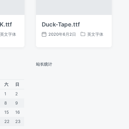
K.ttf
Duck-Tape.ttf
英文字体
2020年6月2日
英文字体
发
发
布
布
日
于
期
站长统计
六
日
1
2
8
9
15
16
22
23