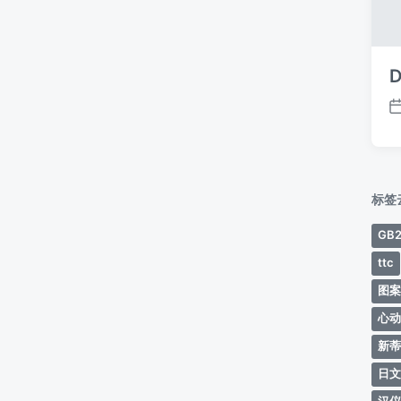
D
标签
GB2
ttc
图
心
新
日