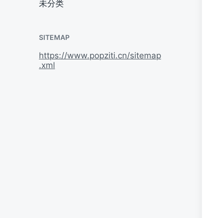
未分类
SITEMAP
https://www.popziti.cn/sitemap
.xml