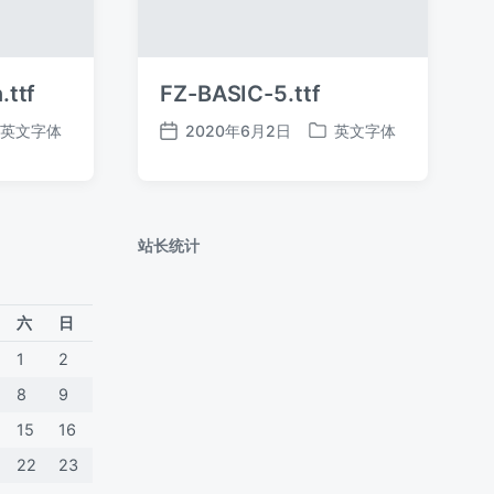
.ttf
FZ-BASIC-5.ttf
英文字体
2020年6月2日
英文字体
发
发
布
布
日
于
期
站长统计
六
日
1
2
8
9
15
16
22
23