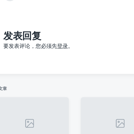
篇
文
章
：
发表回复
要发表评论，您必须先
登录
。
文章