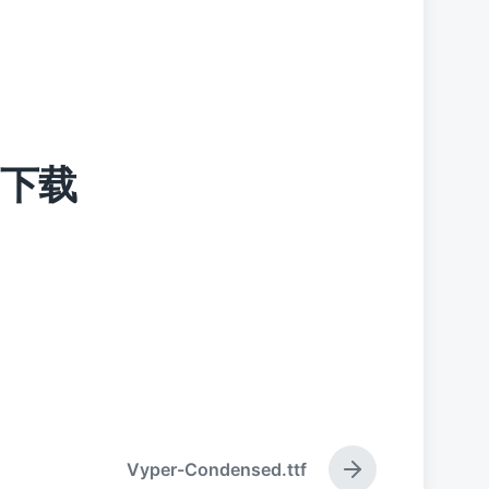
tf下载
Vyper-Condensed.ttf
下