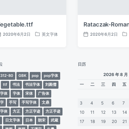
egetable.ttf
Rataczak-Roman
2020年6月2日
英文字体
2020年6月2日
发
发
发
发
布
布
布
布
日
于
日
于
期
期
云
日历
2026 年 8 月
312-80
GBK
pop
pop字体
一
二
三
四
五
ttf
书法
书法字体
刘殿儒
案字体
字体
宋体
广告体
动字
手写
手写字体
文鼎
3
4
5
6
7
蒂字体
方正
方正字迹
方正手迹
10
11
12
13
14
文
日文字体
日本
朗宋
武蔵
17
18
19
20
21