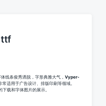
ttf
字体线条俊秀洒脱，字形典雅大气，
Vyper-
非常适用于广告设计、排版印刷等领域。
tf字体的下载和字体图片的展示。