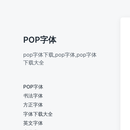
POP字体
pop字体下载,pop字体,pop字体
下载大全
POP字体
书法字体
方正字体
字体下载大全
英文字体