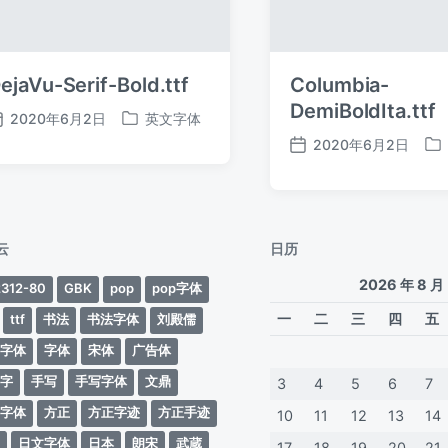
ejaVu-Serif-Bold.ttf
Columbia-
DemiBoldIta.ttf
2020年6月2日
英文字体
发
发
2020年6月2日
布
布
发
发
日
于
布
布
期
日
于
期
云
日历
2026 年 8 月
312-80
GBK
pop
pop字体
一
二
三
四
五
ttf
书法
书法字体
刘殿儒
案字体
字体
宋体
广告体
动字
手写
手写字体
文鼎
3
4
5
6
7
蒂字体
方正
方正字迹
方正手迹
10
11
12
13
14
文
日文字体
日本
朗宋
武蔵
17
18
19
20
21