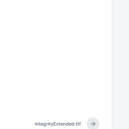
IntegrityExtended.ttf
下