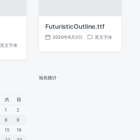
FuturisticOutline.ttf
2020年6月2日
英文字体
发
发
英文字体
布
布
日
于
期
站长统计
六
日
1
2
8
9
15
16
22
23