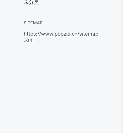
未分类
SITEMAP
https://www.popziti.cn/sitemap
.xml