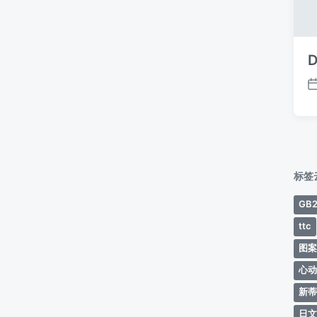
D
标签
GB2
ttc
图
心
新
日