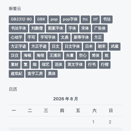
期
标签云
GB2312-80
GBK
pop
pop字体
ttc
ttf
书法
书法字体
刘殿儒
图案字体
字体
宋体
广告体
心动字
手写
手写字体
文鼎
新蒂字体
方正
方正字迹
方正手迹
日文
日文字体
日本
朗宋
武蔵
汉仪
海報
海报
王漢宗
矢量
空心
简体
粗
素材
繁
细
综艺
花体
英文字体
行书
行楷
超世紀
造字工房
黑体
日历
2026 年 8 月
一
二
三
四
五
六
日
1
2