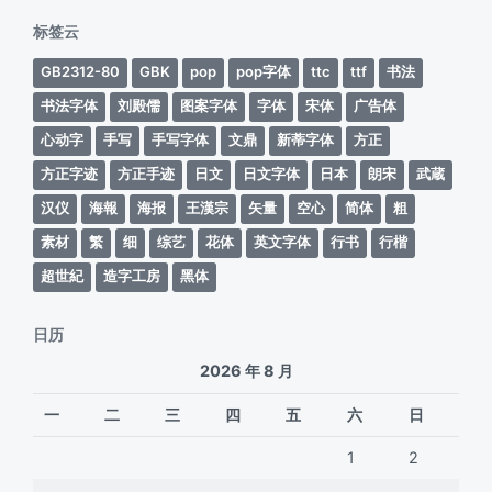
期
标签云
GB2312-80
GBK
pop
pop字体
ttc
ttf
书法
书法字体
刘殿儒
图案字体
字体
宋体
广告体
心动字
手写
手写字体
文鼎
新蒂字体
方正
方正字迹
方正手迹
日文
日文字体
日本
朗宋
武蔵
汉仪
海報
海报
王漢宗
矢量
空心
简体
粗
素材
繁
细
综艺
花体
英文字体
行书
行楷
超世紀
造字工房
黑体
日历
2026 年 8 月
一
二
三
四
五
六
日
1
2