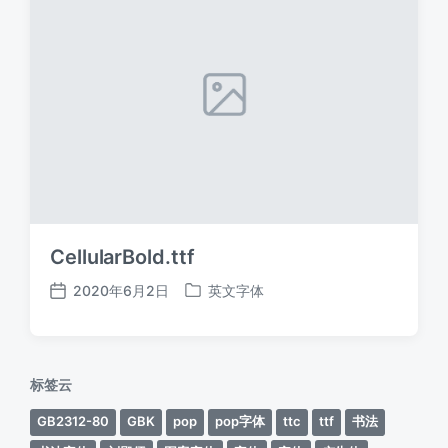
CellularBold.ttf
2020年6月2日
英文字体
发
发
布
布
日
于
期
标签云
GB2312-80
GBK
pop
pop字体
ttc
ttf
书法