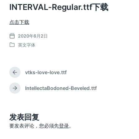
INTERVAL-Regular.ttf下载
点击下载
2020年6月2日
发
英文字体
布
发
日
布
期
于
vtks-love-love.ttf
上
篇
文
IntellectaBodoned-Beveled.ttf
下
章
篇
：
文
章
：
发表回复
要发表评论，您必须先
登录
。