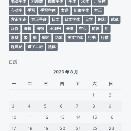
书法字体
刘殿儒
图案字体
字体
宋体
广告体
心动字
手写
手写字体
文鼎
新蒂字体
方正
方正字迹
方正手迹
日文
日文字体
日本
朗宋
武蔵
汉仪
海報
海报
王漢宗
矢量
空心
简体
粗
素材
繁
细
综艺
花体
英文字体
行书
行楷
超世紀
造字工房
黑体
日历
2026 年 8 月
一
二
三
四
五
六
日
1
2
3
4
5
6
7
8
9
10
11
12
13
14
15
16
17
18
19
20
21
22
23