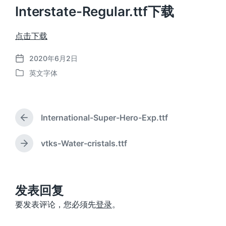
Interstate-Regular.ttf下载
点击下载
2020年6月2日
发
英文字体
布
发
日
布
期
于
International-Super-Hero-Exp.ttf
上
篇
文
vtks-Water-cristals.ttf
下
章
篇
：
文
章
：
发表回复
要发表评论，您必须先
登录
。