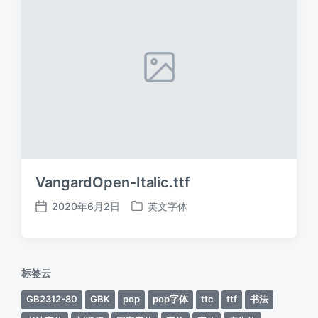
VangardOpen-Italic.ttf
2020年6月2日
英文字体
发
发
布
布
日
于
期
标签云
GB2312-80
GBK
pop
pop字体
ttc
ttf
书法