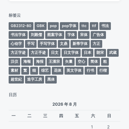
日
于
期
标签云
GB2312-80
GBK
pop
pop字体
ttc
ttf
书法
书法字体
刘殿儒
图案字体
字体
宋体
广告体
心动字
手写
手写字体
文鼎
新蒂字体
方正
方正字迹
方正手迹
日文
日文字体
日本
朗宋
武蔵
汉仪
海報
海报
王漢宗
矢量
空心
简体
粗
素材
繁
细
综艺
花体
英文字体
行书
行楷
超世紀
造字工房
黑体
日历
2026 年 8 月
一
二
三
四
五
六
日
1
2