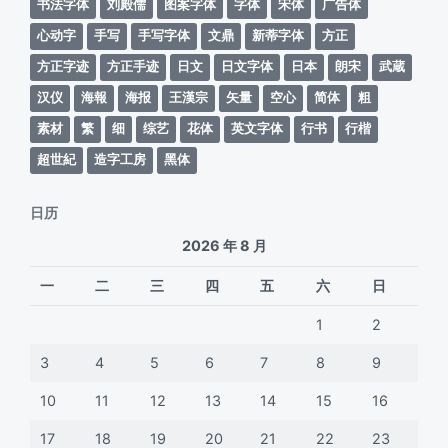
书法字体
刘殿儒
图案字体
字体
宋体
广告体
心动字
手写
手写字体
文鼎
新蒂字体
方正
方正字迹
方正手迹
日文
日文字体
日本
朗宋
武蔵
汉仪
海報
海报
王漢宗
矢量
空心
简体
粗
素材
繁
细
综艺
花体
英文字体
行书
行楷
超世紀
造字工房
黑体
日历
2026 年 8 月
一
二
三
四
五
六
日
1
2
3
4
5
6
7
8
9
10
11
12
13
14
15
16
17
18
19
20
21
22
23