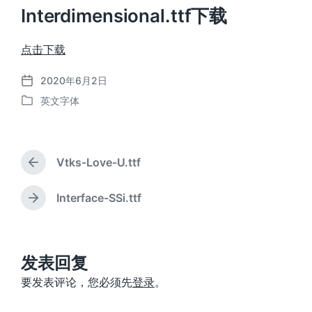
Interdimensional.ttf下载
点击下载
2020年6月2日
发
英文字体
布
发
日
布
期
于
Vtks-Love-U.ttf
上
篇
文
Interface-SSi.ttf
下
章
篇
：
文
章
：
发表回复
要发表评论，您必须先
登录
。