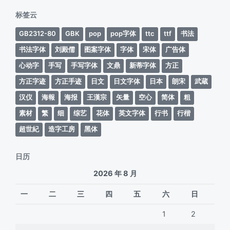
期
标签云
GB2312-80
GBK
pop
pop字体
ttc
ttf
书法
书法字体
刘殿儒
图案字体
字体
宋体
广告体
心动字
手写
手写字体
文鼎
新蒂字体
方正
方正字迹
方正手迹
日文
日文字体
日本
朗宋
武蔵
汉仪
海報
海报
王漢宗
矢量
空心
简体
粗
素材
繁
细
综艺
花体
英文字体
行书
行楷
超世紀
造字工房
黑体
日历
2026 年 8 月
一
二
三
四
五
六
日
1
2