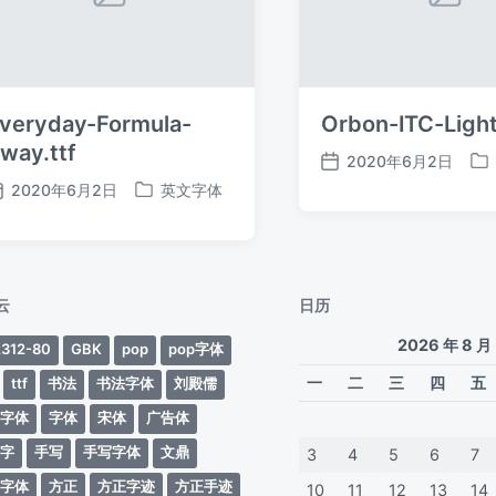
veryday-Formula-
Orbon-ITC-Light
way.ttf
2020年6月2日
发
发
2020年6月2日
英文字体
布
布
发
发
日
于
布
布
期
日
于
期
云
日历
2026 年 8 月
312-80
GBK
pop
pop字体
一
二
三
四
五
ttf
书法
书法字体
刘殿儒
案字体
字体
宋体
广告体
动字
手写
手写字体
文鼎
3
4
5
6
7
蒂字体
方正
方正字迹
方正手迹
10
11
12
13
14