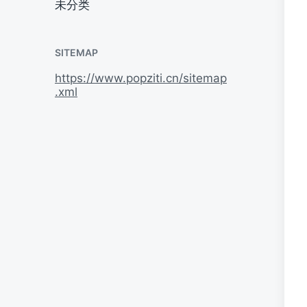
未分类
SITEMAP
https://www.popziti.cn/sitemap
.xml