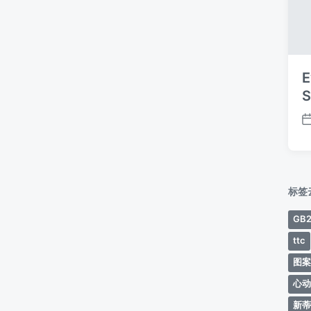
E
S
标签
GB2
ttc
图
心
新