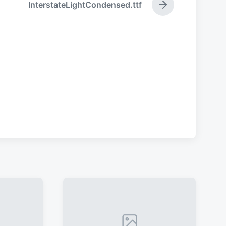
InterstateLightCondensed.ttf
下
篇
文
章
：