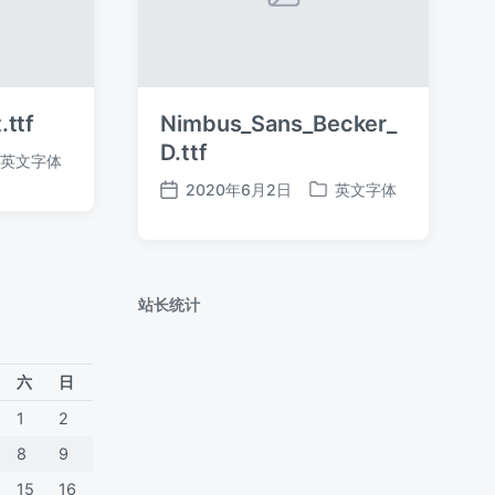
.ttf
Nimbus_Sans_Becker_
D.ttf
英文字体
2020年6月2日
英文字体
发
发
布
布
日
于
期
站长统计
六
日
1
2
8
9
15
16