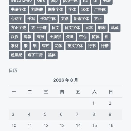
GB2312-80
GBK
pop
pop字体
ttc
ttf
书法
书法字体
刘殿儒
图案字体
字体
宋体
广告体
心动字
手写
手写字体
文鼎
新蒂字体
方正
方正字迹
方正手迹
日文
日文字体
日本
朗宋
武蔵
汉仪
海報
海报
王漢宗
矢量
空心
简体
粗
素材
繁
细
综艺
花体
英文字体
行书
行楷
超世紀
造字工房
黑体
日历
2026 年 8 月
一
二
三
四
五
六
日
1
2
3
4
5
6
7
8
9
10
11
12
13
14
15
16