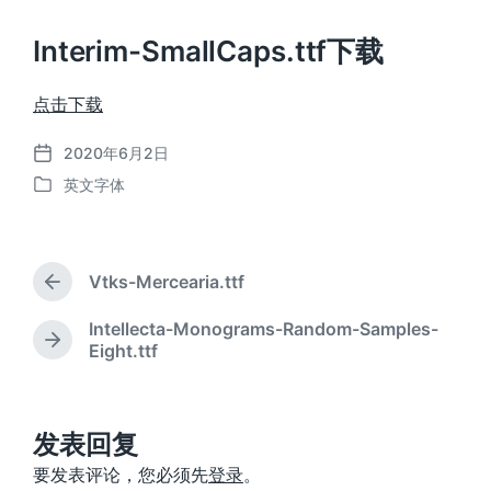
Interim-SmallCaps.ttf下载
点击下载
2020年6月2日
发
英文字体
布
发
日
布
期
于
Vtks-Mercearia.ttf
上
篇
Intellecta-Monograms-Random-Samples-
文
下
Eight.ttf
章
篇
：
文
章
：
发表回复
要发表评论，您必须先
登录
。