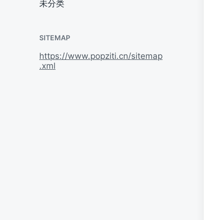
未分类
SITEMAP
https://www.popziti.cn/sitemap
.xml