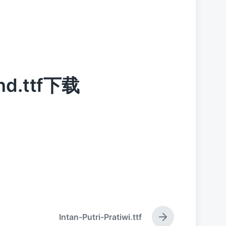
ond.ttf下载
Intan-Putri-Pratiwi.ttf
下