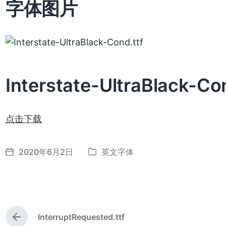
字体图片
Interstate-UltraBlack-C
点击下载
2020年6月2日
英文字体
发
发
布
布
日
于
期
InterruptRequested.ttf
上