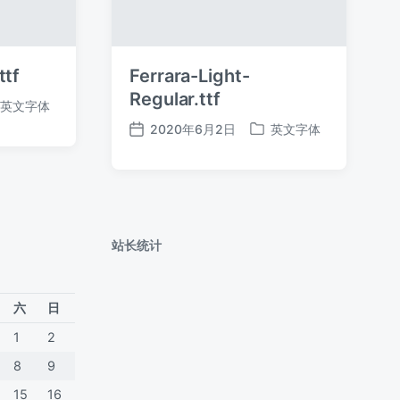
ttf
Ferrara-Light-
Regular.ttf
英文字体
2020年6月2日
英文字体
发
发
布
布
日
于
期
站长统计
六
日
1
2
8
9
15
16