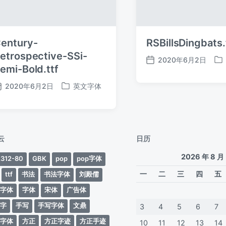
entury-
RSBillsDingbats.
etrospective-SSi-
2020年6月2日
发
发
emi-Bold.ttf
布
布
日
于
2020年6月2日
英文字体
发
发
期
布
布
日
于
期
云
日历
2026 年 8 月
312-80
GBK
pop
pop字体
一
二
三
四
五
ttf
书法
书法字体
刘殿儒
案字体
字体
宋体
广告体
动字
手写
手写字体
文鼎
3
4
5
6
7
蒂字体
方正
方正字迹
方正手迹
10
11
12
13
14