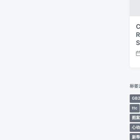
C
R
S
标签
GB2
ttc
图
心
新