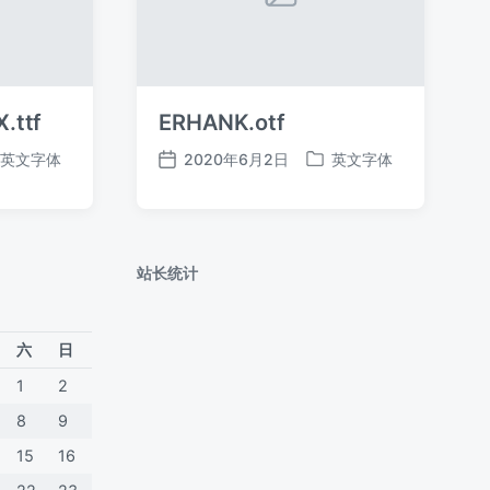
.ttf
ERHANK.otf
英文字体
2020年6月2日
英文字体
发
发
布
布
日
于
期
站长统计
六
日
1
2
8
9
15
16