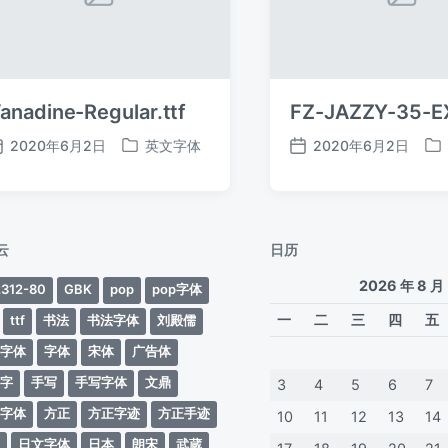
anadine-Regular.ttf
FZ-JAZZY-35-EX
2020年6月2日
英文字体
2020年6月2日
发
发
发
发
布
布
布
布
日
于
日
于
期
期
云
日历
2026 年 8 月
312-80
GBK
pop
pop字体
一
二
三
四
五
ttf
书法
书法字体
刘殿儒
案字体
字体
宋体
广告体
动字
手写
手写字体
文鼎
3
4
5
6
7
蒂字体
方正
方正字迹
方正手迹
10
11
12
13
14
文
日文字体
日本
朗宋
武蔵