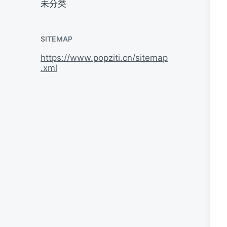
未分类
SITEMAP
https://www.popziti.cn/sitemap
.xml