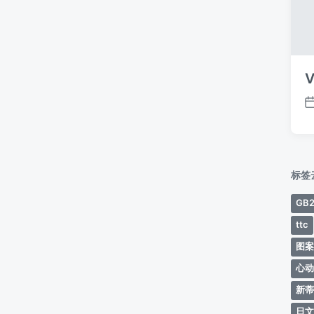
V
标签
GB2
ttc
图
心
新
日