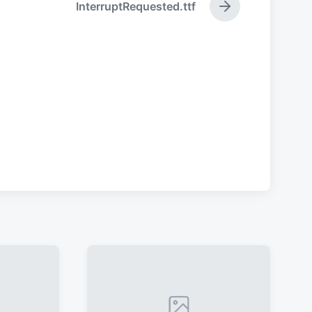
InterruptRequested.ttf
下
篇
文
章
：