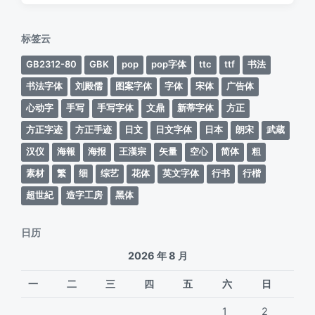
日
于
期
标签云
GB2312-80
GBK
pop
pop字体
ttc
ttf
书法
书法字体
刘殿儒
图案字体
字体
宋体
广告体
心动字
手写
手写字体
文鼎
新蒂字体
方正
方正字迹
方正手迹
日文
日文字体
日本
朗宋
武蔵
汉仪
海報
海报
王漢宗
矢量
空心
简体
粗
素材
繁
细
综艺
花体
英文字体
行书
行楷
超世紀
造字工房
黑体
日历
2026 年 8 月
一
二
三
四
五
六
日
1
2