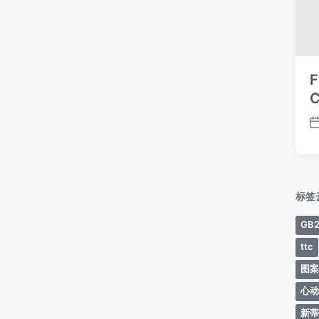
F
C
标签
GB2
ttc
图
心
新