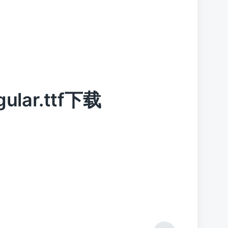
gular.ttf下载