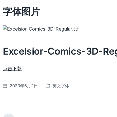
字体图片
Excelsior-Comics-3D-Re
点击下载
2020年6月2日
英文字体
发
发
布
布
日
于
期