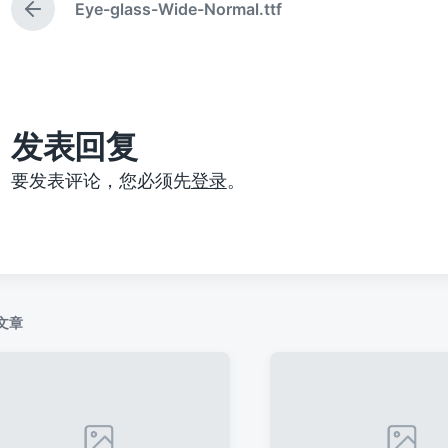
Eye-glass-Wide-Normal.ttf
上
篇
文
章
：
发表回复
要发表评论，您必须先
登录
。
文章