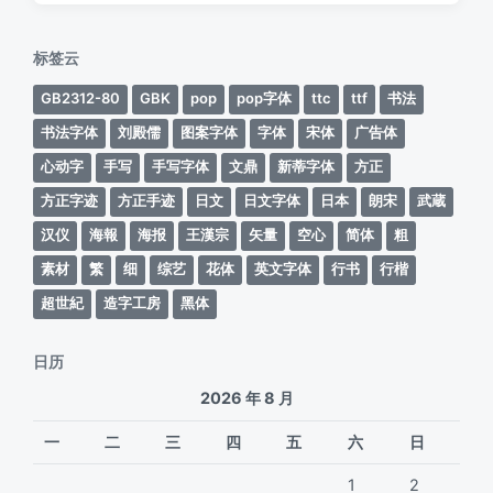
日
于
期
标签云
GB2312-80
GBK
pop
pop字体
ttc
ttf
书法
书法字体
刘殿儒
图案字体
字体
宋体
广告体
心动字
手写
手写字体
文鼎
新蒂字体
方正
方正字迹
方正手迹
日文
日文字体
日本
朗宋
武蔵
汉仪
海報
海报
王漢宗
矢量
空心
简体
粗
素材
繁
细
综艺
花体
英文字体
行书
行楷
超世紀
造字工房
黑体
日历
2026 年 8 月
一
二
三
四
五
六
日
1
2