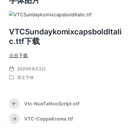
字体图片
VTCSundaykomixcapsboldItali
c.ttf下载
点击下载
2020年6月2日
发
英文字体
布
发
日
布
期
于
Vtc-NueTattooScript.otf
上
篇
文
VTC-CoppaKroma.ttf
下
章
篇
：