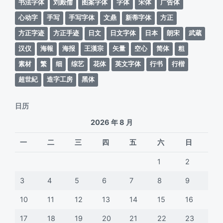
书法字体
刘殿儒
图案字体
字体
宋体
广告体
心动字
手写
手写字体
文鼎
新蒂字体
方正
方正字迹
方正手迹
日文
日文字体
日本
朗宋
武蔵
汉仪
海報
海报
王漢宗
矢量
空心
简体
粗
素材
繁
细
综艺
花体
英文字体
行书
行楷
超世紀
造字工房
黑体
日历
2026 年 8 月
一
二
三
四
五
六
日
1
2
3
4
5
6
7
8
9
10
11
12
13
14
15
16
17
18
19
20
21
22
23