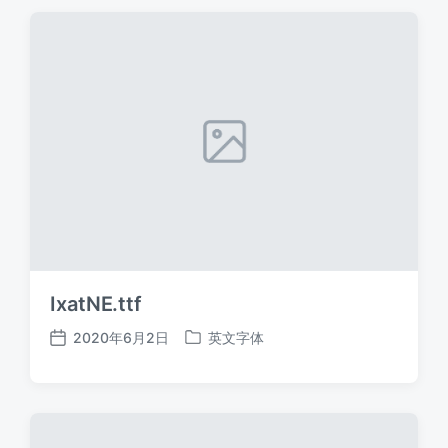
期
IxatNE.ttf
2020年6月2日
英文字体
发
发
布
布
日
于
期