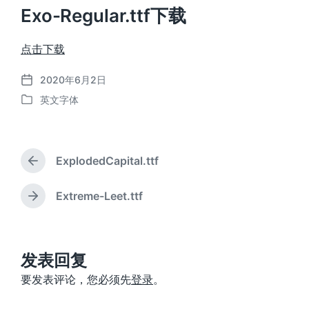
Exo-Regular.ttf下载
点击下载
2020年6月2日
发
英文字体
布
发
日
布
期
于
ExplodedCapital.ttf
上
篇
文
Extreme-Leet.ttf
下
章
篇
：
文
章
：
发表回复
要发表评论，您必须先
登录
。