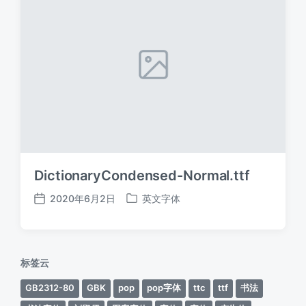
DictionaryCondensed-Normal.ttf
2020年6月2日
英文字体
发
发
布
布
日
于
期
标签云
GB2312-80
GBK
pop
pop字体
ttc
ttf
书法