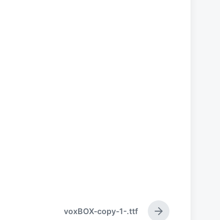
voxBOX-copy-1-.ttf
下