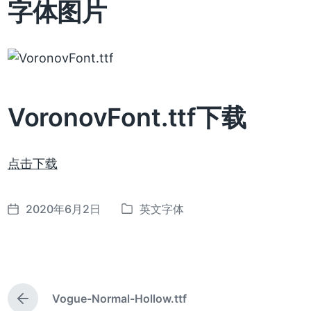
字体图片
VoronovFont.ttf下载
点击下载
2020年6月2日
英文字体
发
发
布
布
日
于
期
Vogue-Normal-Hollow.ttf
上