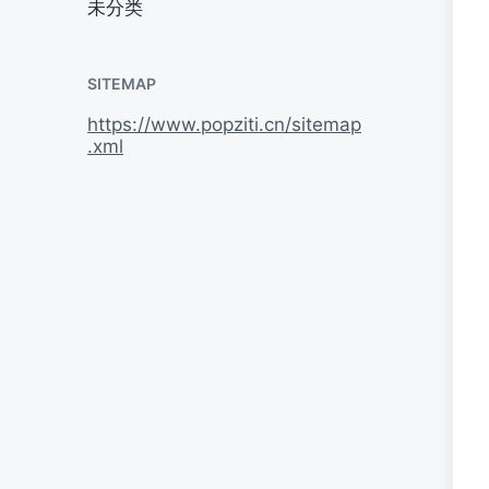
未分类
SITEMAP
https://www.popziti.cn/sitemap
.xml