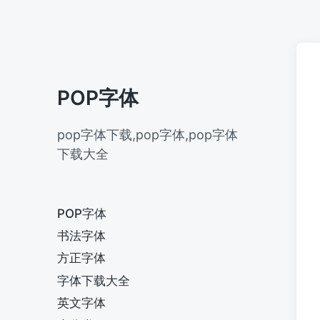
POP字体
pop字体下载,pop字体,pop字体
下载大全
POP字体
书法字体
方正字体
字体下载大全
英文字体