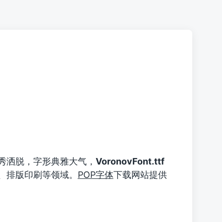
秀洒脱，字形典雅大气，
VoronovFont.ttf
、排版印刷等领域。
POP字体
下载网站提供