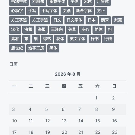
书法字体
刘殿儒
图案字体
字体
宋体
广告体
心动字
手写
手写字体
文鼎
新蒂字体
方正
方正字迹
方正手迹
日文
日文字体
日本
朗宋
武蔵
汉仪
海報
海报
王漢宗
矢量
空心
简体
粗
素材
繁
细
综艺
花体
英文字体
行书
行楷
超世紀
造字工房
黑体
日历
2026 年 8 月
一
二
三
四
五
六
日
1
2
3
4
5
6
7
8
9
10
11
12
13
14
15
16
17
18
19
20
21
22
23