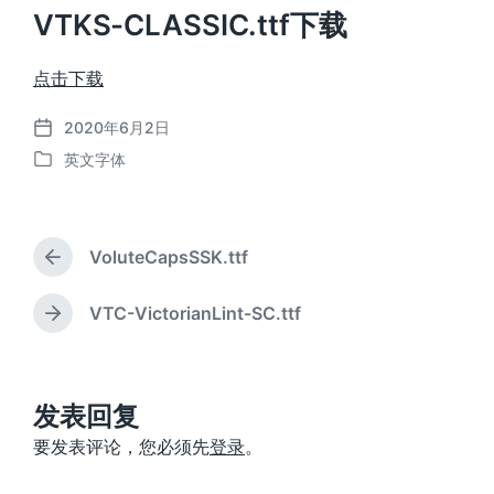
VTKS-CLASSIC.ttf下载
点击下载
2020年6月2日
发
英文字体
布
发
日
布
期
于
VoluteCapsSSK.ttf
上
篇
文
VTC-VictorianLint-SC.ttf
下
章
篇
：
文
章
：
发表回复
要发表评论，您必须先
登录
。