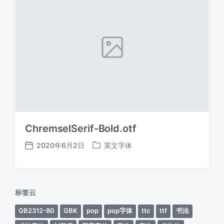
ChremselSerif-Bold.otf
2020年6月2日
英文字体
发
发
布
布
日
于
期
标签云
GB2312-80
GBK
pop
pop字体
ttc
ttf
书法