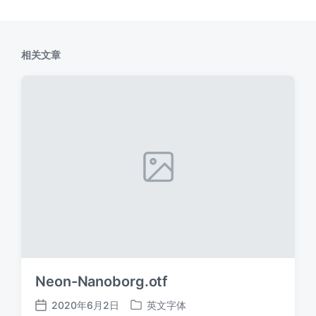
相关文章
Neon-Nanoborg.otf
2020年6月2日
英文字体
发
发