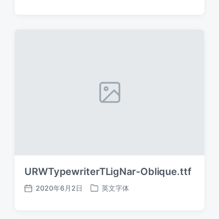
布
布
日
于
期
URWTypewriterTLigNar-Oblique.ttf
2020年6月2日
英文字体
发
发
布
布
日
于