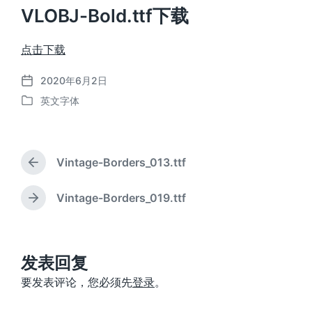
VLOBJ-Bold.ttf下载
点击下载
2020年6月2日
发
英文字体
布
发
日
布
期
于
Vintage-Borders_013.ttf
上
篇
文
Vintage-Borders_019.ttf
下
章
篇
：
文
章
：
发表回复
要发表评论，您必须先
登录
。