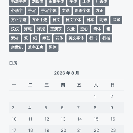
书法字体
刘殿儒
图案字体
字体
宋体
广告体
心动字
手写
手写字体
文鼎
新蒂字体
方正
方正字迹
方正手迹
日文
日文字体
日本
朗宋
武蔵
汉仪
海報
海报
王漢宗
矢量
空心
简体
粗
素材
繁
细
综艺
花体
英文字体
行书
行楷
超世紀
造字工房
黑体
日历
2026 年 8 月
一
二
三
四
五
六
日
1
2
3
4
5
6
7
8
9
10
11
12
13
14
15
16
17
18
19
20
21
22
23