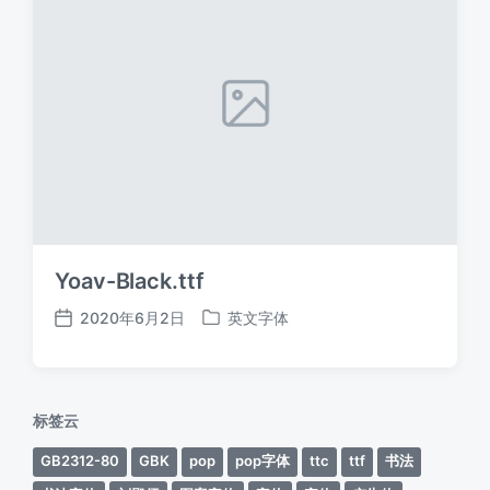
Yoav-Black.ttf
2020年6月2日
英文字体
发
发
布
布
日
于
期
标签云
GB2312-80
GBK
pop
pop字体
ttc
ttf
书法