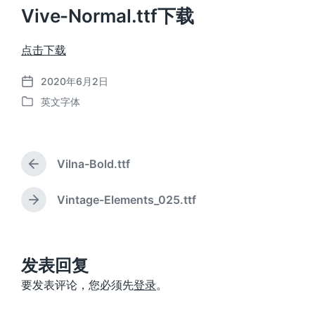
Vive-Normal.ttf下载
点击下载
2020年6月2日
发
英文字体
布
发
日
布
期
于
Vilna-Bold.ttf
上
篇
文
Vintage-Elements_025.ttf
下
章
篇
：
文
章
：
发表回复
要发表评论，您必须先
登录
。