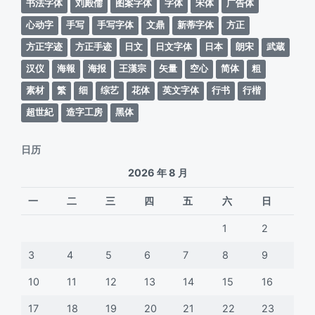
书法字体
刘殿儒
图案字体
字体
宋体
广告体
心动字
手写
手写字体
文鼎
新蒂字体
方正
方正字迹
方正手迹
日文
日文字体
日本
朗宋
武蔵
汉仪
海報
海报
王漢宗
矢量
空心
简体
粗
素材
繁
细
综艺
花体
英文字体
行书
行楷
超世紀
造字工房
黑体
日历
2026 年 8 月
一
二
三
四
五
六
日
1
2
3
4
5
6
7
8
9
10
11
12
13
14
15
16
17
18
19
20
21
22
23