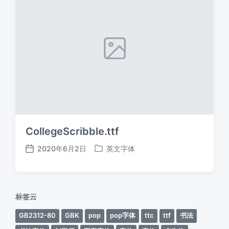
CollegeScribble.ttf
2020年6月2日
英文字体
发
发
布
布
日
于
期
标签云
GB2312-80
GBK
pop
pop字体
ttc
ttf
书法