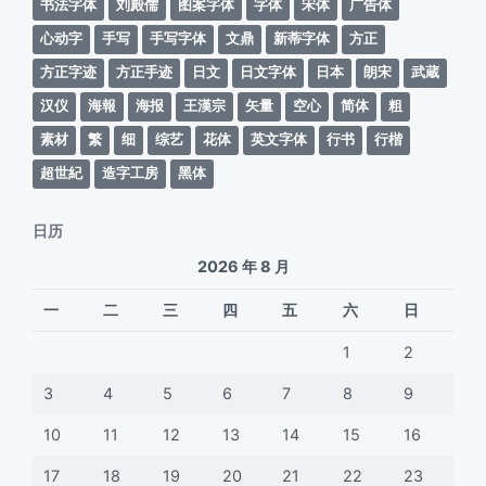
书法字体
刘殿儒
图案字体
字体
宋体
广告体
心动字
手写
手写字体
文鼎
新蒂字体
方正
方正字迹
方正手迹
日文
日文字体
日本
朗宋
武蔵
汉仪
海報
海报
王漢宗
矢量
空心
简体
粗
素材
繁
细
综艺
花体
英文字体
行书
行楷
超世紀
造字工房
黑体
日历
2026 年 8 月
一
二
三
四
五
六
日
1
2
3
4
5
6
7
8
9
10
11
12
13
14
15
16
17
18
19
20
21
22
23