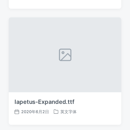
布
布
日
于
期
Iapetus-Expanded.ttf
2020年6月2日
英文字体
发
发
布
布
日
于