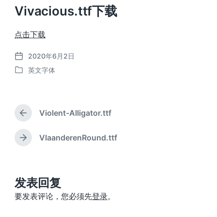
Vivacious.ttf下载
点击下载
2020年6月2日
发
英文字体
布
发
日
布
期
于
Violent-Alligator.ttf
上
篇
文
VlaanderenRound.ttf
下
章
篇
：
文
章
：
发表回复
要发表评论，您必须先
登录
。