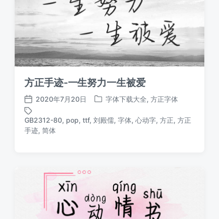
方正手迹-一生努力一生被爱
2020年7月20日
字体下载大全
,
方正字体
发
发
布
布
GB2312-80
,
pop
,
ttf
,
刘殿儒
,
字体
,
心动字
,
方正
,
方正
日
于
标
手迹
,
简体
期
签