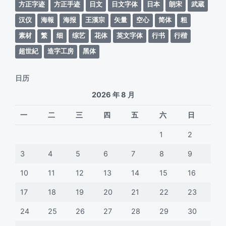
方正字迹
方正手迹
日文
日文字体
日本
朗宋
武蔵
汉仪
海報
海报
王漢宗
矢量
空心
简体
粗
素材
繁
细
综艺
花体
英文字体
行书
行楷
超世紀
造字工房
黑体
日历
2026 年 8 月
一
二
三
四
五
六
日
1
2
3
4
5
6
7
8
9
10
11
12
13
14
15
16
17
18
19
20
21
22
23
24
25
26
27
28
29
30