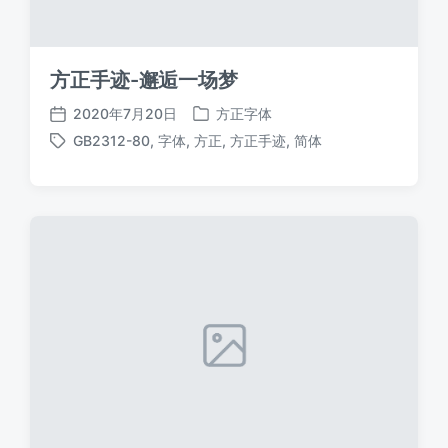
方正手迹-邂逅一场梦
2020年7月20日
方正字体
发
发
GB2312-80
,
字体
,
方正
,
方正手迹
,
简体
布
布
标
日
于
签
期