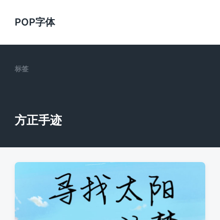
POP字体
标签
方正手迹